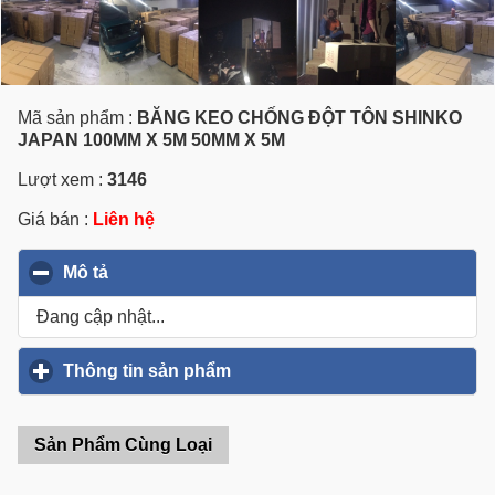
Mã sản phẩm :
BĂNG KEO CHỐNG ĐỘT TÔN SHINKO
JAPAN 100MM X 5M 50MM X 5M
Lượt xem :
3146
Giá bán :
Liên hệ
Mô tả
click to collapse contents
Đang cập nhật...
Thông tin sản phẩm
click to expand contents
Sản Phẩm Cùng Loại