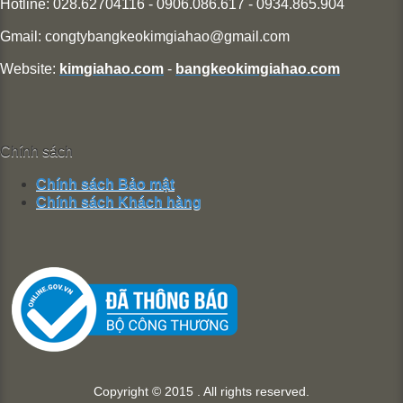
Hotline: 028.62704116 - 0906.086.617 - 0934.865.904
Gmail:
congtybangkeokimgiahao@gmail.com
Website:
kimgiahao.com
-
bangkeokimgiahao.com
Chính sách
Chính sách Bảo mật
Chính sách Khách hàng
Copyright © 2015 . All rights reserved.