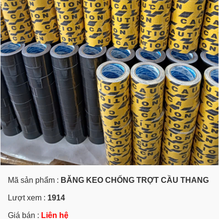
Mã sản phẩm :
BĂNG KEO CHỐNG TRỢT CẦU THANG
Lượt xem :
1914
Giá bán :
Liên hệ