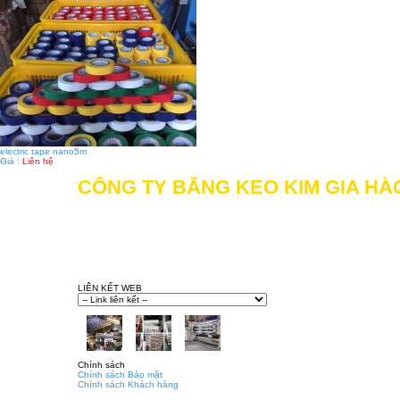
electric tape nano5m
Giá :
Liên hệ
CÔNG TY BĂNG KEO KIM GIA HÀ
Địa chỉ: 505/11 Đường Mã Lò, Khu phố 1, Phườn
Hotline: 028.62704116 - 0906.086.617 - 0934.865
Gmail:
congtybangkeokimgiahao@gmail.com
Website:
kimgiahao.com
-
bangkeokimgiahao.com
LIÊN KẾT WEB
Chính sách
Chính sách Bảo mật
Chính sách Khách hàng