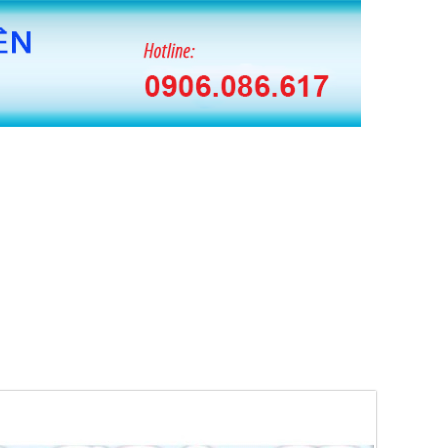
 BĂNG KEO HUAITE TỰ ĐỘNG
 CUỘN MÀNG PE TỰ ĐỘNG