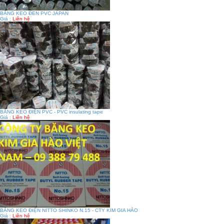
BĂNG KEO ĐEN PVC JAPAN
Giá :
Liên hệ
BĂNG KEO ĐIỆN PVC - PVC insulating tape
Giá :
Liên hệ
BĂNG KEO ĐIỆN NITTO SHINKO N.15 - CTY KIM GIA HÀO
Giá :
Liên hệ