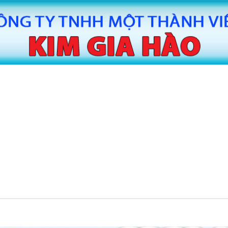
MÁY CẮT BĂNG KEO TỰ ĐỘNG HUAITE
MÁY CẮT
TE
MÁY SẢN XUẤT BĂNG KEO
MÁY SAN
TIN TỨC
LIÊN HỆ