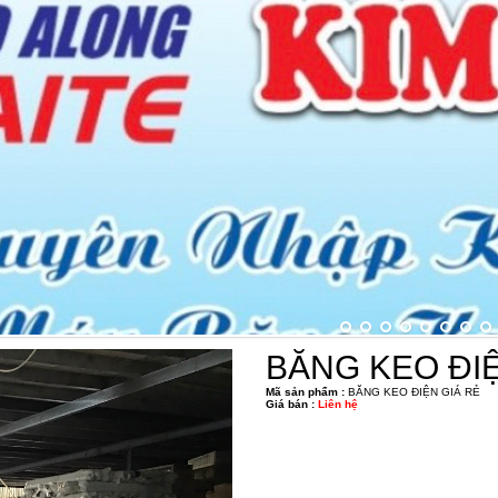
BĂNG KEO ĐIỆ
Mã sản phẩm :
BĂNG KEO ĐIỆN GIÁ RẺ
Giá bán :
Liên hệ