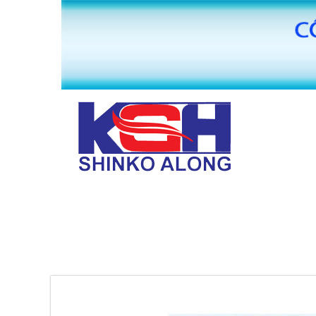
TRANG CHỦ
GIỚI THIỆU
MÁY BĂNG KEO VĂN PHÒNG PHẨM HUAI
PHỤ KIỆN MÁY SẢN XUẤT BĂNG KEO