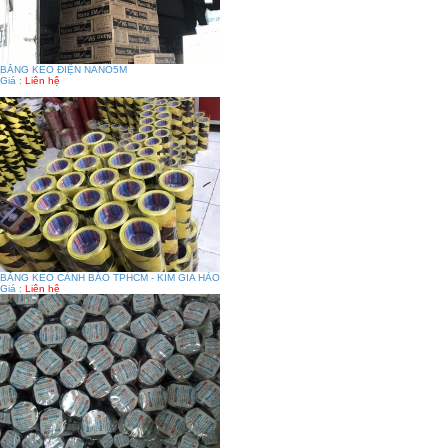
BĂNG KEO ĐIỆN NANO5M
Giá :
Liên hệ
BĂNG KEO CẢNH BÁO TPHCM - KIM GIA HÀO
Giá :
Liên hệ