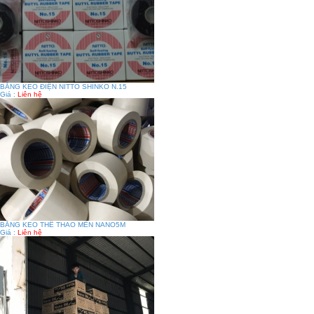
BĂNG KEO ĐIỆN NITTO SHINKO N.15
Giá :
Liên hệ
BĂNG KEO THỂ THAO MỀN NANO5M
Giá :
Liên hệ