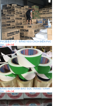
PVC接着テープ - BĂNG KEO CÁCH ĐIỆN PVC
Giá :
Liên hệ
BĂNG KEO CẢNH BÁO SỌC TRẮNG / XANH
Giá :
Liên hệ