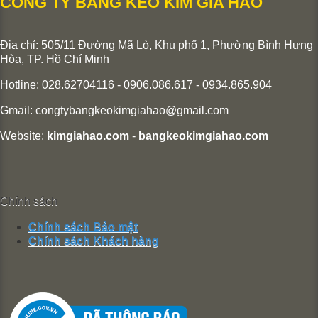
CÔNG TY BĂNG KEO KIM GIA HÀO
Địa chỉ: 505/11 Đường Mã Lò, Khu phố 1, Phường Bình Hưng
Hòa,
TP. Hồ Chí Minh
Hotline: 028.62704116 - 0906.086.617 - 0934.865.904
Gmail:
congtybangkeokimgiahao@gmail.com
Website:
kimgiahao.com
-
bangkeokimgiahao.com
Chính sách
Chính sách Bảo mật
Chính sách Khách hàng