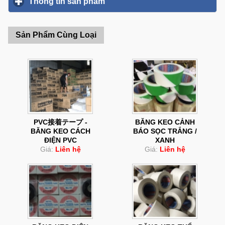
Thông tin sản phẩm
click to expand contents
Sản Phẩm Cùng Loại
PVC接着テープ -
BĂNG KEO CẢNH
BĂNG KEO CÁCH
BÁO SỌC TRẮNG /
ĐIỆN PVC
XANH
Giá:
Liên hệ
Giá:
Liên hệ