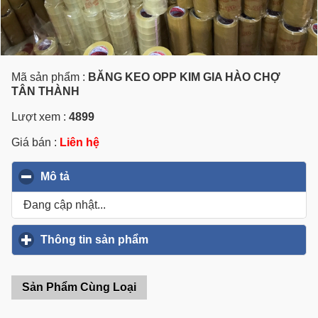
Mã sản phẩm :
BĂNG KEO OPP KIM GIA HÀO CHỢ
TÂN THÀNH
Lượt xem :
4899
Giá bán :
Liên hệ
Mô tả
click to collapse contents
Đang cập nhật...
Thông tin sản phẩm
click to expand contents
Sản Phẩm Cùng Loại