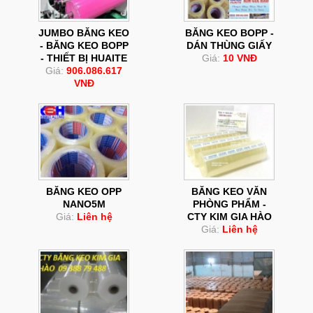
JUMBO BĂNG KEO
BĂNG KEO BOPP -
- BĂNG KEO BOPP
DÁN THÙNG GIẤY
- THIẾT BỊ HUAITE
Giá:
10 VNĐ
Giá:
906.086.617
VNĐ
BĂNG KEO OPP
BĂNG KEO VĂN
NANO5M
PHÒNG PHẨM -
Giá:
Liên hệ
CTY KIM GIA HÀO
Giá:
Liên hệ