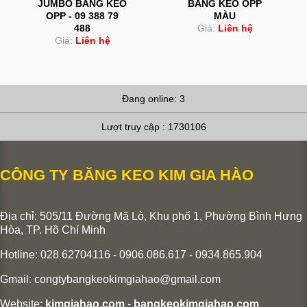
JUMBO BĂNG KEO
BĂNG KEO OPP
OPP - 09 388 79
MÀU
488
Giá:
Liên hệ
Giá:
Liên hệ
Đang online: 3
Lượt truy cập : 1730106
CÔNG TY BĂNG KEO KIM GIA HÀO
Địa chỉ: 505/11 Đường Mã Lò, Khu phố 1, Phường Bình Hưng
Hòa,
TP. Hồ Chí Minh
Hotline: 028.62704116 - 0906.086.617 - 0934.865.904
Gmail:
congtybangkeokimgiahao@gmail.com
Website:
kimgiahao.com
-
bangkeokimgiahao.com