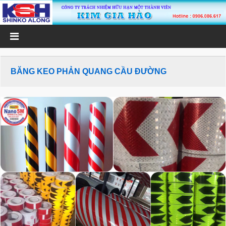
BĂNG KEO PHẢN QUANG CẦU ĐƯỜNG