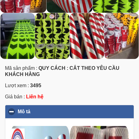
Mã sản phẩm :
QUY CÁCH : CẮT THEO YÊU CẦU
KHÁCH HÀNG
Lượt xem :
3495
Giá bán :
Liên hệ
Mô tả
click to collapse contents