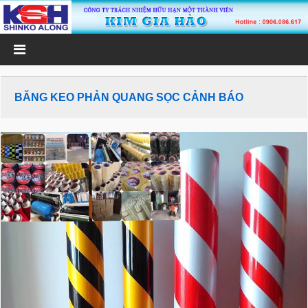
BĂNG KEO PHẢN QUANG SỌC CẢNH BÁO