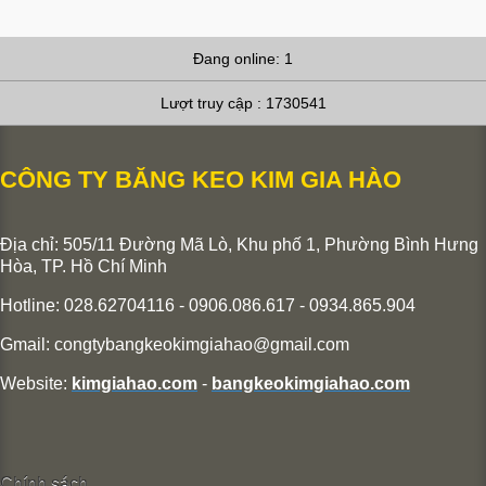
Đang online: 1
Lượt truy cập : 1730541
CÔNG TY BĂNG KEO KIM GIA HÀO
Địa chỉ: 505/11 Đường Mã Lò, Khu phố 1, Phường Bình Hưng
Hòa,
TP. Hồ Chí Minh
Hotline: 028.62704116 - 0906.086.617 - 0934.865.904
Gmail:
congtybangkeokimgiahao@gmail.com
Website:
kimgiahao.com
-
bangkeokimgiahao.com
Chính sách