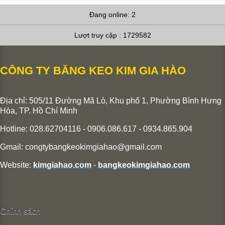
Đang online: 2
Lượt truy cập : 1729582
CÔNG TY BĂNG KEO KIM GIA HÀO
Địa chỉ: 505/11 Đường Mã Lò, Khu phố 1, Phường Bình Hưng
Hòa,
TP. Hồ Chí Minh
Hotline: 028.62704116 - 0906.086.617 - 0934.865.904
Gmail:
congtybangkeokimgiahao@gmail.com
Website:
kimgiahao.com
-
bangkeokimgiahao.com
Chính sách