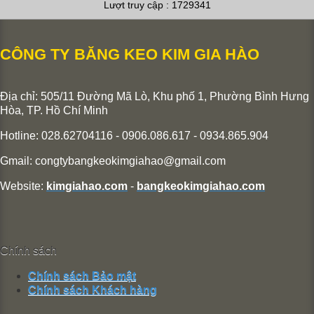
Lượt truy cập : 1729341
CÔNG TY BĂNG KEO KIM GIA HÀO
Địa chỉ: 505/11 Đường Mã Lò, Khu phố 1, Phường Bình Hưng
Hòa,
TP. Hồ Chí Minh
Hotline: 028.62704116 - 0906.086.617 - 0934.865.904
Gmail:
congtybangkeokimgiahao@gmail.com
Website:
kimgiahao.com
-
bangkeokimgiahao.com
Chính sách
Chính sách Bảo mật
Chính sách Khách hàng