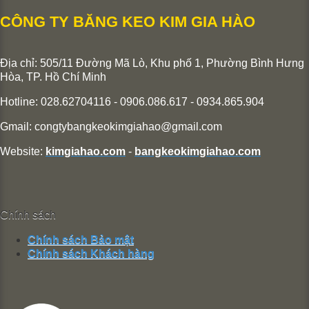
CÔNG TY BĂNG KEO KIM GIA HÀO
Địa chỉ: 505/11 Đường Mã Lò, Khu phố 1, Phường Bình Hưng
Hòa,
TP. Hồ Chí Minh
Hotline: 028.62704116 - 0906.086.617 - 0934.865.904
Gmail:
congtybangkeokimgiahao@gmail.com
Website:
kimgiahao.com
-
bangkeokimgiahao.com
Chính sách
Chính sách Bảo mật
Chính sách Khách hàng