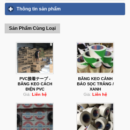
Thông tin sản phẩm
click to expand contents
Sản Phẩm Cùng Loại
PVC接着テープ -
BĂNG KEO CẢNH
BĂNG KEO CÁCH
BÁO SỌC TRẮNG /
ĐIỆN PVC
XANH
Giá:
Liên hệ
Giá:
Liên hệ