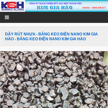
DÂY RÚT NHỰA - BĂNG KEO ĐIỆN NANO KIM GIA
HÀO - BĂNG KEO ĐIỆN NANO KIM GIA HÀO