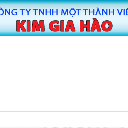
MÁY CẮT BĂNG KEO TỰ ĐỘNG HUAITE
MÁY CẮT
TE
MÁY SẢN XUẤT BĂNG KEO
MÁY SAN
TIN TỨC
LIÊN HỆ