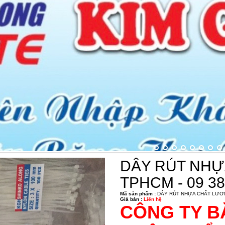
DÂY RÚT NHỰ
TPHCM - 09 38
Mã sản phẩm :
DÂY RÚT NHỰA CHẤT LƯƠNG
Giá bán :
Liên hệ
CÔNG TY B