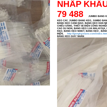
NHÂP KHẨ
79 488
JUMBO BANG KEO, 
KEO CAY, JUMBO BANG KEO, JUMBO BAN
BANG KEO CANH BAO, BANG KEO DAN NEN
CHIẾU SÁNG, THIẾT BỊ ĐIỆN CÔNG NGHIỆ
CAO SU NON, BANG KEO LUA MALAYSIA,
KEO, BANG KEO NHIET, BANG KEO , BĂ
ĐIỆN,
http://bangkeonano.com/index.htm
BĂNG KE