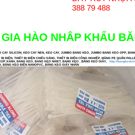
388 79 488
 GIA HÀO NHÂP KHẨU B
 CAY SILICON, KEO CAY NEN, KEO CAY, JUMBO BANG KEO, JUMBO BANG KEO OPP, BA
 ĐIỆN, THIẾT BỊ ĐIỆN CHIẾU SÁNG, THIẾT BỊ ĐIỆN CÔNG NGHIỆP, MÀNG PE QUẤN PALLE
XOP XANH, BANG KEO, BANG KEO NHIET, BANG KEO , BĂNG KEO GIÂY,
http://bangkeoki
BĂNG KEO ĐIỆN NANO, BĂNG KEO ĐIÊN NANOPVC, 