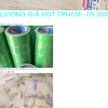
LƯƠNG GIÁ HOT TPHCM - 09 388
Sản phẩm cùng loại
BĂNG KEO VẢI XANH LÁ CHUỐI
Giá :
Liên hệ