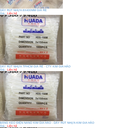
DÂY RÚT NHỰA 8X400MM GIÁ RẺ
Giá :
Liên hệ
DÂY RÚT NHỰA TPHCM GIÁ RẺ - CTY KIM GIA HÀO
Giá :
Liên hệ
BĂNG KEO ĐIỆN NANO KIM GIA HÀO - DÂY RÚT NHỰA KIM GIA HÀO
Giá :
Liên hệ