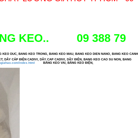
ĂNG KEO.. 09 388 79
NG KEO DUC, BANG KEO TRONG, BANG KEO MAU, BANG KEO DIEN NANO, BANG KEO CANH
T, DÂY CÁP ĐIỆN CADIVI, DÂY CAP CADIVI, DÂY ĐIỆN, BANG KEO CAO SU NON, BANG
mgiahao.com/index.html
BĂNG KEO VAI, BĂNG KEO ĐIỆN,
BĂNG KEO GIẤY NHĂN