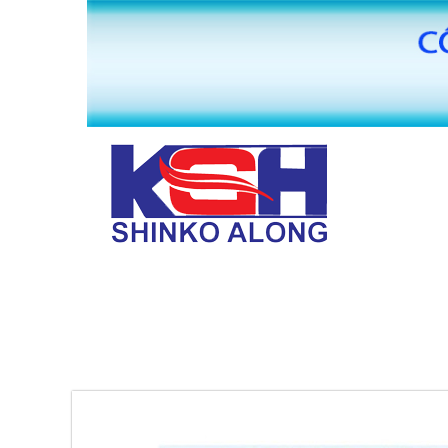
TRANG CHỦ
GIỚI THIỆU
MÁY BĂNG KEO VĂN PHÒNG PHẨM HUAI
PHỤ KIỆN MÁY SẢN XUẤT BĂNG KEO