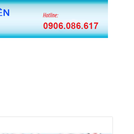
 BĂNG KEO HUAITE TỰ ĐỘNG
 CUỘN MÀNG PE TỰ ĐỘNG