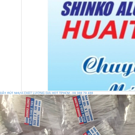
DÂY RÚT NHỰA CHẤT LƯƠNG GIÁ HOT TPHCM - 09 388 79 488