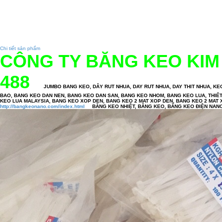
Chi tiết sản phẩm
CÔNG TY BĂNG KEO KIM
488
JUMBO BANG KEO, DÂY RUT NHUA, DAY RUT NHUA, DAY THIT NHUA, KEO
BAO, BANG KEO DAN NEN, BANG KEO DAN SAN, BANG KEO NHOM, BANG KEO LUA, THIẾT BỊ
KEO LUA MALAYSIA, BANG KEO XOP DEN, BANG KEO 2 MAT XOP DEN, BANG KEO 2 MAT 
http://bangkeonano.com/index.html
BĂNG KEO NHIỆT, BĂNG KEO, 