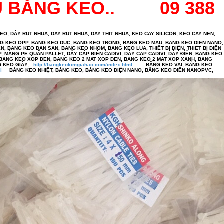
U BĂNG KEO.. 09 388
DÂY RUT NHUA, DAY RUT NHUA, DAY THIT NHUA, KEO CAY SILICON, KEO CAY NEN,
G KEO OPP, BANG KEO DUC, BANG KEO TRONG, BANG KEO MAU, BANG KEO DIEN NANO,
, BANG KEO DAN SAN, BANG KEO NHOM, BANG KEO LUA, THIẾT BỊ ĐIỆN, THIẾT BỊ ĐIỆN
P, MÀNG PE QUẤN PALLET, DÂY CÁP ĐIỆN CADIVI, DÂY CAP CADIVI, DÂY ĐIỆN, BANG KEO
 BANG KEO XOP DEN, BANG KEO 2 MAT XOP DEN, BANG KEO 2 MAT XOP XANH, BANG
NG KEO GIÂY,
http://bangkeokimgiahao.com/index.html
BĂNG KEO VAI, BĂNG KEO
l
BĂNG KEO NHIỆT, BĂNG KEO, BĂNG KEO ĐIỆN NANO, BĂNG KEO ĐIÊN NANOPVC,
O GIẤY NHĂN