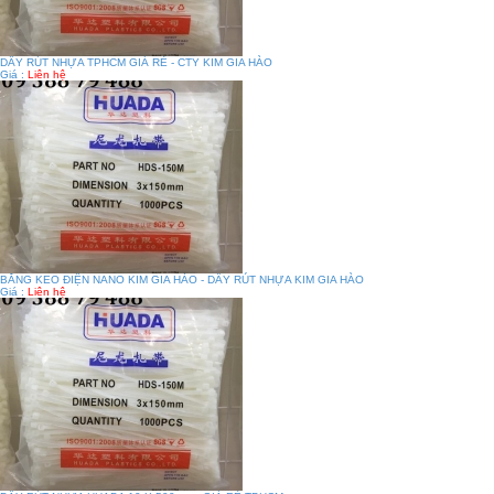
DÂY RÚT NHỰA TPHCM GIÁ RẺ - CTY KIM GIA HÀO
Giá :
Liên hệ
BĂNG KEO ĐIỆN NANO KIM GIA HÀO - DÂY RÚT NHỰA KIM GIA HÀO
Giá :
Liên hệ