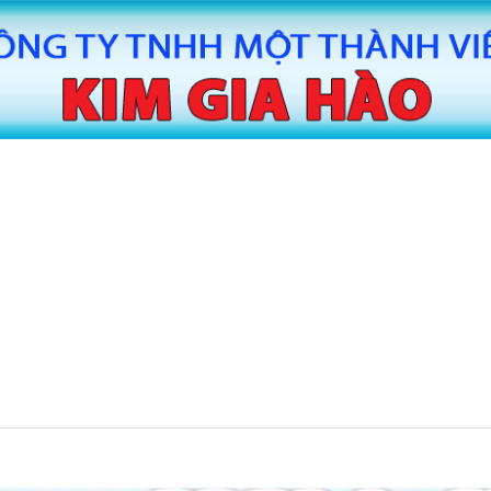
MÁY CẮT BĂNG KEO TỰ ĐỘNG HUAITE
MÁY CẮT
TE
MÁY SẢN XUẤT BĂNG KEO
MÁY SAN
TIN TỨC
LIÊN HỆ