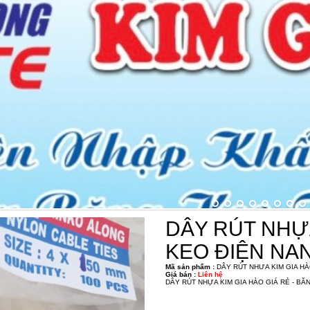
DÂY RÚT NHỰA
KEO ĐIỆN NA
Mã sản phẩm :
DÂY RÚT NHƯA KIM GIA HÀO
Giá bán :
Liên hệ
DÂY RÚT NHỰA KIM GIA HÀO GIÁ RẺ - B