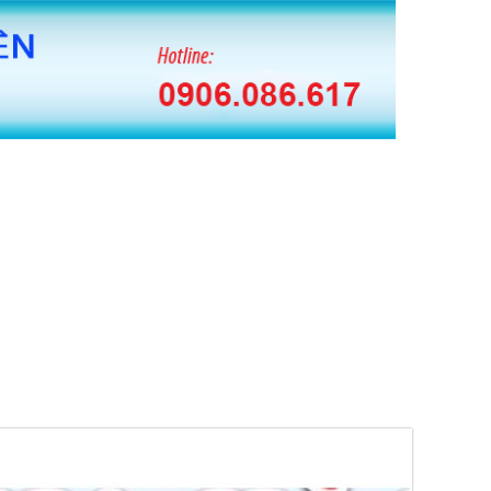
 BĂNG KEO HUAITE TỰ ĐỘNG
 CUỘN MÀNG PE TỰ ĐỘNG