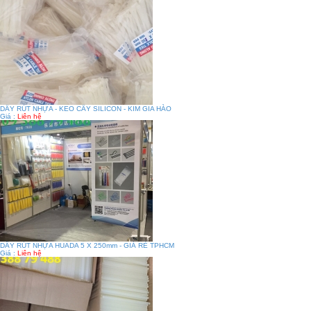
DÂY RÚT NHỰA - KEO CÂY SILICON - KIM GIA HÀO
Giá :
Liên hệ
DÂY RÚT NHỰA HUADA 5 X 250mm - GIÁ RẺ TPHCM
Giá :
Liên hệ