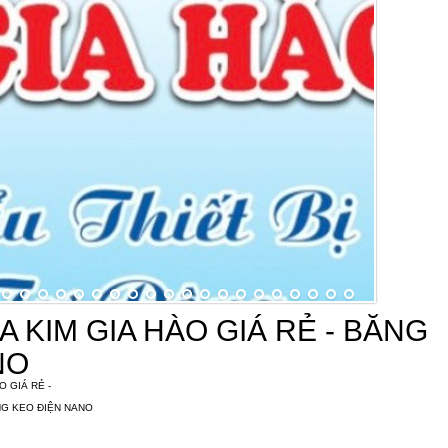
 KIM GIA HÀO GIÁ RẺ - BĂNG
NO
 GIÁ RẺ -
ĂNG KEO ĐIỆN NANO