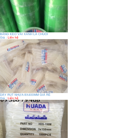
BĂNG KEO VẢI XANH LÁ CHUỐI
Giá :
Liên hệ
DÂY RÚT NHỰA 8X400MM GIÁ RẺ
Giá :
Liên hệ