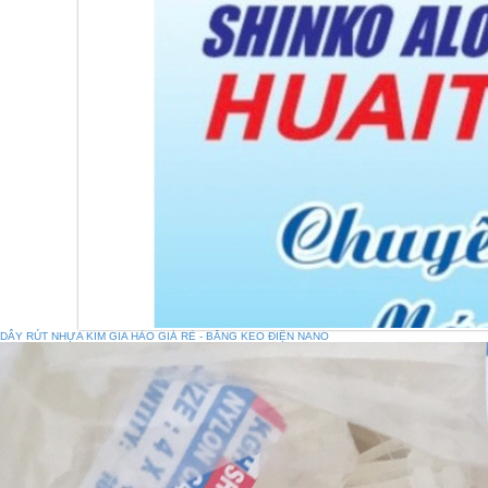
DÂY RÚT NHỰA KIM GIA HÀO GIÁ RẺ - BĂNG KEO ĐIỆN NANO