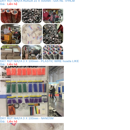
DÂY RÚT NHỰA HUADA 10 X 500mm - GIÁ RẺ TPHCM
Giá :
Liên hệ
DÂY RÚT NHỰA 3 X 100mm - PLASTIC WIRE huada LIKE
Giá :
Liên hệ
DÂY RÚT NHỰA 3 X 100mm - NANO5M
Giá :
Liên hệ