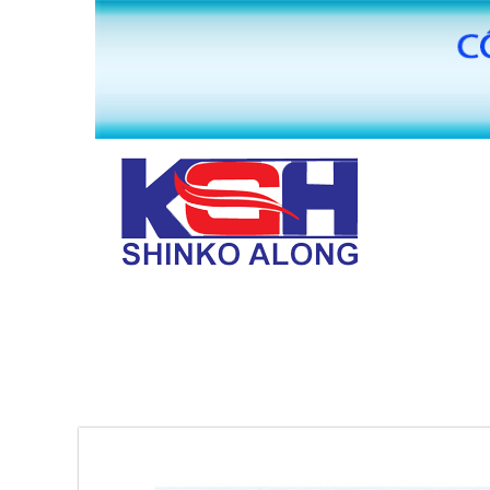
TRANG CHỦ
GIỚI THIỆU
MÁY BĂNG KEO VĂN PHÒNG PHẨM HUAI
PHỤ KIỆN MÁY SẢN XUẤT BĂNG KEO