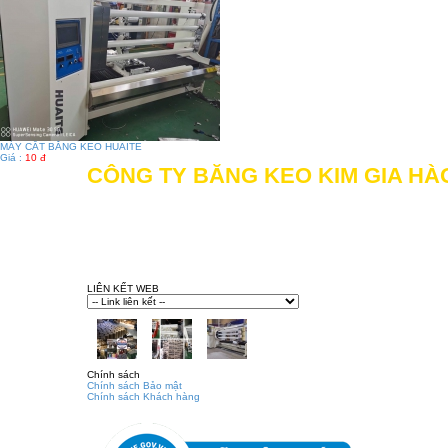
MÁY CẮT BĂNG KEO HUAITE
Giá :
10 đ
CÔNG TY BĂNG KEO KIM GIA HÀ
Địa chỉ: 505/11 Đường Mã Lò, Khu phố 1, Phườn
Hotline: 028.62704116 - 0906.086.617 - 0934.865
Gmail:
congtybangkeokimgiahao@gmail.com
Website:
kimgiahao.com
-
bangkeokimgiahao.com
LIÊN KẾT WEB
Chính sách
Chính sách Bảo mật
Chính sách Khách hàng