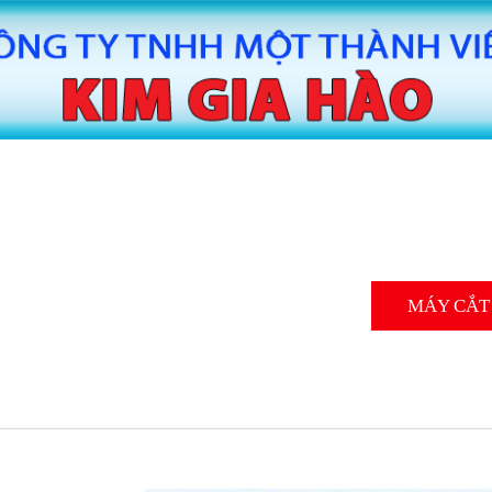
MÁY CẮT BĂNG KEO TỰ ĐỘNG HUAITE
MÁY CẮT
TE
MÁY SẢN XUẤT BĂNG KEO
MÁY SAN
TIN TỨC
LIÊN HỆ