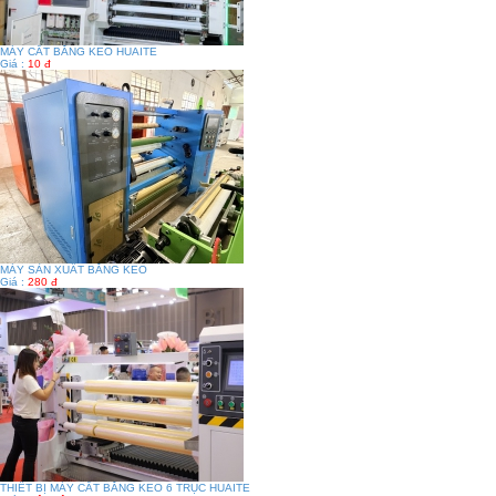
MÁY CẮT BĂNG KEO HUAITE
Giá :
10 đ
MÁY SẢN XUẤT BĂNG KEO
Giá :
280 đ
THIẾT BỊ MÁY CẮT BĂNG KEO 6 TRỤC HUAITE