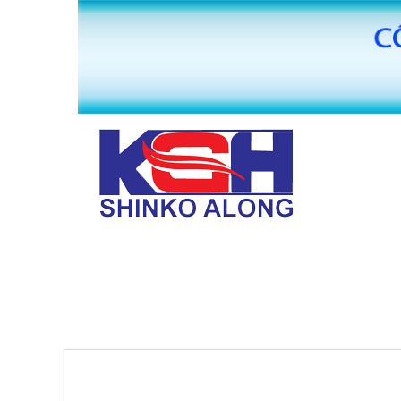
TRANG CHỦ
GIỚI THIỆU
MÁY BĂNG KEO VĂN PHÒNG PHẨM HUAI
PHỤ KIỆN MÁY SẢN XUẤT BĂNG KEO