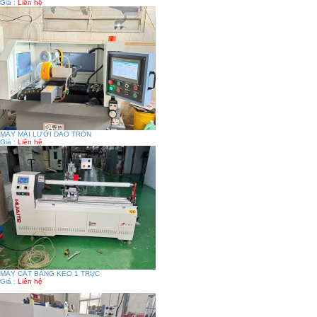
Giá :
Liên hệ
MÁY MÀI LƯỠI DAO TRÒN
Giá :
Liên hệ
MÁY CẮT BĂNG KEO 1 TRỤC
Giá :
Liên hệ