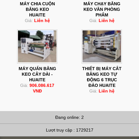
MÁY CHIA CUỘN
MÁY CHẠY BĂNG
BĂNG KEO
KEO VĂN PHÒNG
HUAITE
PHẨM
Giá:
Liên hệ
Giá:
Liên hệ
MÁY QUẤN BĂNG
THIẾT BỊ MÁY CẮT
KEO CÂY DÀI -
BĂNG KEO TỰ
HUAITE
ĐỘNG 6 TRỤC
Giá:
906.086.617
ĐẢO HUAITE
VNĐ
Giá:
Liên hệ
Đang online: 2
Lượt truy cập : 1729217