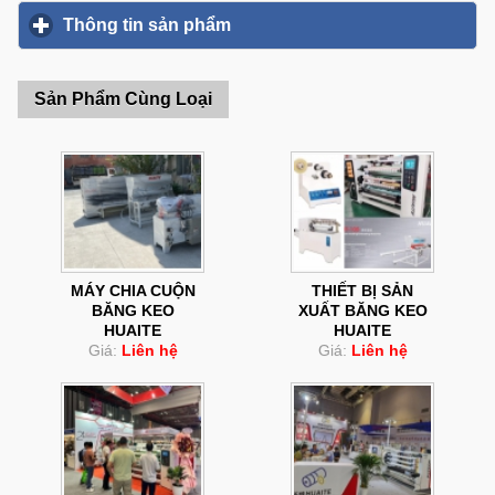
Thông tin sản phẩm
click to expand contents
Sản Phẩm Cùng Loại
MÁY CHIA CUỘN
THIẾT BỊ SẢN
BĂNG KEO
XUẤT BĂNG KEO
HUAITE
HUAITE
Giá:
Liên hệ
Giá:
Liên hệ