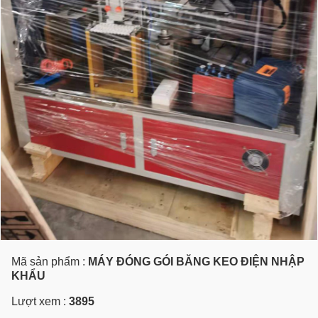
Mã sản phẩm :
MÁY ĐÓNG GÓI BĂNG KEO ĐIỆN NHẬP
KHẨU
Lượt xem :
3895