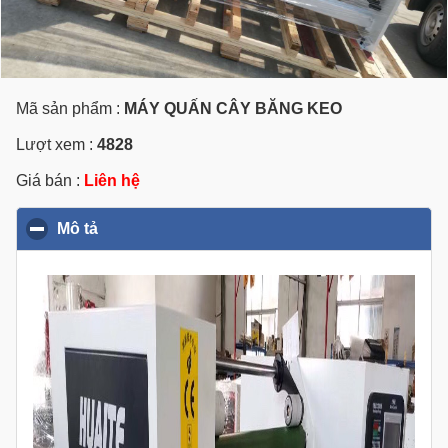
Mã sản phẩm :
MÁY QUẤN CÂY BĂNG KEO
Lượt xem :
4828
Giá bán :
Liên hệ
Mô tả
click to collapse contents