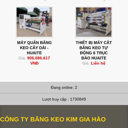
MÁY QUẤN BĂNG
THIẾT BỊ MÁY CẮT
KEO CÂY DÀI -
BĂNG KEO TỰ
HUAITE
ĐỘNG 6 TRỤC
Giá:
906.086.617
ĐẢO HUAITE
VNĐ
Giá:
Liên hệ
Đang online: 2
Lượt truy cập : 1730849
CÔNG TY BĂNG KEO KIM GIA HÀO