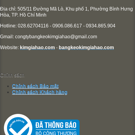
Địa chỉ: 505/11 Đường Mã Lò, Khu phố 1, Phường Bình Hưng
Hòa,
TP. Hồ Chí Minh
Hotline: 028.62704116 - 0906.086.617 - 0934.865.904
Gmail:
congtybangkeokimgiahao@gmail.com
Website:
kimgiahao.com
-
bangkeokimgiahao.com
Chính sách
Chính sách Bảo mật
Chính sách Khách hàng