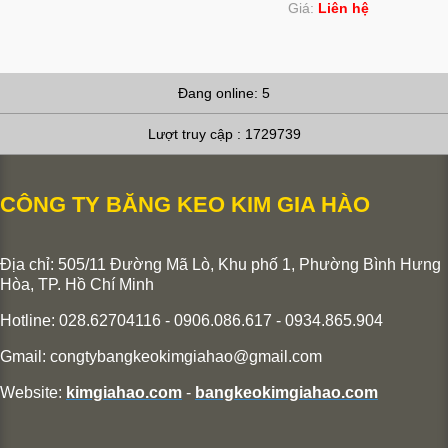
Giá:
Liên hệ
Đang online: 5
Lượt truy cập : 1729739
CÔNG TY BĂNG KEO KIM GIA HÀO
Địa chỉ: 505/11 Đường Mã Lò, Khu phố 1, Phường Bình Hưng
Hòa,
TP. Hồ Chí Minh
Hotline: 028.62704116 - 0906.086.617 - 0934.865.904
Gmail:
congtybangkeokimgiahao@gmail.com
Website:
kimgiahao.com
-
bangkeokimgiahao.com