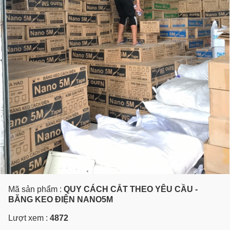
Mã sản phẩm :
QUY CÁCH CẮT THEO YÊU CẦU -
BĂNG KEO ĐIỆN NANO5M
Lượt xem :
4872