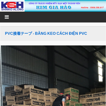
PVC接着テープ - BĂNG KEO CÁCH ĐIỆN PVC