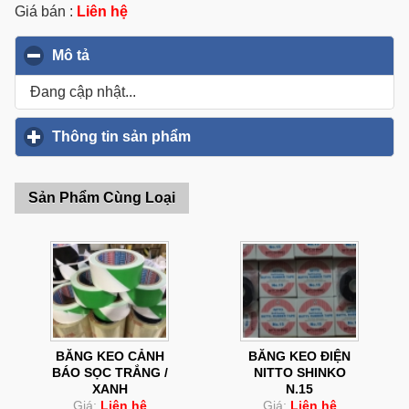
Giá bán :
Liên hệ
Mô tả
click to collapse contents
Đang cập nhật...
Thông tin sản phẩm
click to expand contents
Sản Phẩm Cùng Loại
BĂNG KEO CẢNH
BĂNG KEO ĐIỆN
BÁO SỌC TRẮNG /
NITTO SHINKO
XANH
N.15
Giá:
Liên hệ
Giá:
Liên hệ