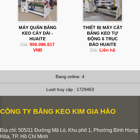
MÁY QUẤN BĂNG
THIẾT BỊ MÁY CẮT
KEO CÂY DÀI -
BĂNG KEO TỰ
HUAITE
ĐỘNG 6 TRỤC
Giá:
906.086.617
ĐẢO HUAITE
VNĐ
Giá:
Liên hệ
Đang online: 4
Lượt truy cập : 1729463
CÔNG TY BĂNG KEO KIM GIA HÀO
Địa chỉ: 505/11 Đường Mã Lò, Khu phố 1, Phường Bình Hưng
Hòa,
TP. Hồ Chí Minh