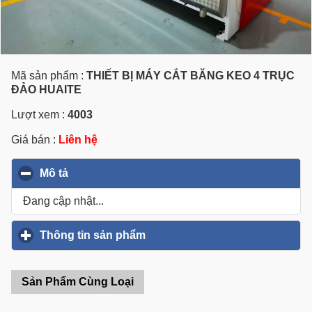
Mã sản phẩm :
THIẾT BỊ MÁY CẮT BĂNG KEO 4 TRỤC
ĐẢO HUAITE
Lượt xem :
4003
Giá bán :
Liên hệ
Mô tả
click to collapse contents
Đang cập nhật...
Thông tin sản phẩm
click to expand contents
Sản Phẩm Cùng Loại