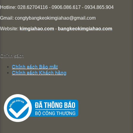
Hotline: 028.62704116 - 0906.086.617 - 0934.865.904
Gmail:
congtybangkeokimgiahao@gmail.com
Website:
kimgiahao.com
-
bangkeokimgiahao.com
Chính sách
Chính sách Bảo mật
Chính sách Khách hàng